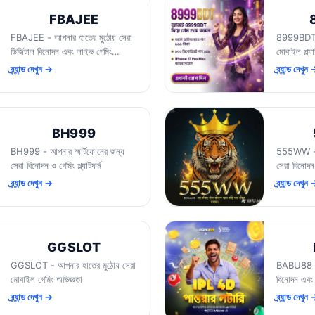
FBAJEE
FBAJEE - আপনার হাতের মুঠোয় সেরা
8999BDT -
ডিজিটাল বিনোদন এবং লাইভ গেমিং
মোবাইল প্ল্যা
অভিজ্ঞতা
ব্র্যান্ড দেখুন →
ব্র্যান্ড দেখুন
BH999
BH999 - আপনার স্মার্টফোনের জন্য
555WW - আপ
সেরা বিনোদন ও গেমিং প্ল্যাটফর্ম
সেরা বিনোদন
ব্র্যান্ড দেখুন →
ব্র্যান্ড দেখুন
GGSLOT
GGSLOT - আপনার হাতের মুঠোয় সেরা
BABU88 - 
মোবাইল গেমিং অভিজ্ঞতা
বিনোদন এবং 
ব্র্যান্ড দেখুন →
ব্র্যান্ড দেখুন