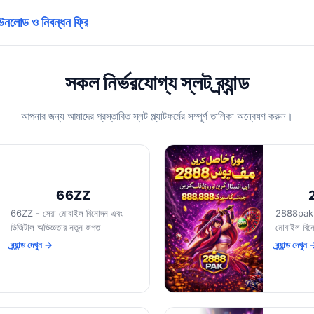
লোড ও নিবন্ধন ফ্রি
সকল নির্ভরযোগ্য স্লট ব্র্যান্ড
আপনার জন্য আমাদের প্রস্তাবিত স্লট প্ল্যাটফর্মের সম্পূর্ণ তালিকা অন্বেষণ করুন।
66ZZ
66ZZ - সেরা মোবাইল বিনোদন এবং
2888pak: 
ডিজিটাল অভিজ্ঞতার নতুন জগত
মোবাইল বিনো
ব্র্যান্ড দেখুন →
ব্র্যান্ড দেখুন