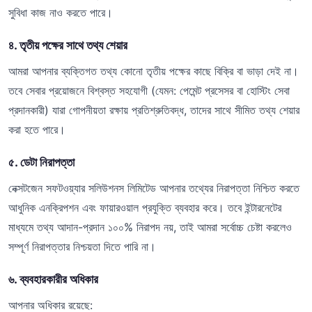
সুবিধা কাজ নাও করতে পারে।
৪. তৃতীয় পক্ষের সাথে তথ্য শেয়ার
আমরা আপনার ব্যক্তিগত তথ্য কোনো তৃতীয় পক্ষের কাছে বিক্রি বা ভাড়া দেই না।
তবে সেবার প্রয়োজনে বিশ্বস্ত সহযোগী (যেমন: পেমেন্ট প্রসেসর বা হোস্টিং সেবা
প্রদানকারী) যারা গোপনীয়তা রক্ষায় প্রতিশ্রুতিবদ্ধ, তাদের সাথে সীমিত তথ্য শেয়ার
করা হতে পারে।
৫. ডেটা নিরাপত্তা
নেক্সটজেন সফটওয়্যার সলিউশনস লিমিটেড আপনার তথ্যের নিরাপত্তা নিশ্চিত করতে
আধুনিক এনক্রিপশন এবং ফায়ারওয়াল প্রযুক্তি ব্যবহার করে। তবে ইন্টারনেটের
মাধ্যমে তথ্য আদান-প্রদান ১০০% নিরাপদ নয়, তাই আমরা সর্বোচ্চ চেষ্টা করলেও
সম্পূর্ণ নিরাপত্তার নিশ্চয়তা দিতে পারি না।
৬. ব্যবহারকারীর অধিকার
আপনার অধিকার রয়েছে: