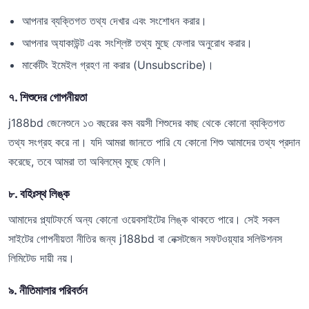
আপনার ব্যক্তিগত তথ্য দেখার এবং সংশোধন করার।
আপনার অ্যাকাউন্ট এবং সংশ্লিষ্ট তথ্য মুছে ফেলার অনুরোধ করার।
মার্কেটিং ইমেইল গ্রহণ না করার (Unsubscribe)।
৭. শিশুদের গোপনীয়তা
j188bd জেনেশুনে ১৩ বছরের কম বয়সী শিশুদের কাছ থেকে কোনো ব্যক্তিগত
তথ্য সংগ্রহ করে না। যদি আমরা জানতে পারি যে কোনো শিশু আমাদের তথ্য প্রদান
করেছে, তবে আমরা তা অবিলম্বে মুছে ফেলি।
৮. বহিঃস্থ লিঙ্ক
আমাদের প্ল্যাটফর্মে অন্য কোনো ওয়েবসাইটের লিঙ্ক থাকতে পারে। সেই সকল
সাইটের গোপনীয়তা নীতির জন্য j188bd বা নেক্সটজেন সফটওয়্যার সলিউশনস
লিমিটেড দায়ী নয়।
৯. নীতিমালার পরিবর্তন