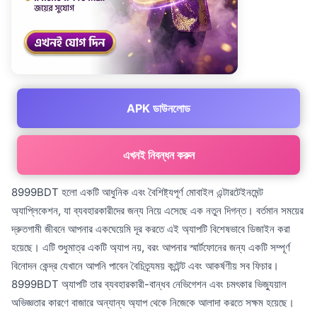
APK ডাউনলোড
এখনই নিবন্ধন করুন
8999BDT হলো একটি আধুনিক এবং বৈশিষ্ট্যপূর্ণ মোবাইল এন্টারটেইনমেন্ট
অ্যাপ্লিকেশন, যা ব্যবহারকারীদের জন্য নিয়ে এসেছে এক নতুন দিগন্ত। বর্তমান সময়ের
দ্রুতগামী জীবনে আপনার একঘেয়েমি দূর করতে এই অ্যাপটি বিশেষভাবে ডিজাইন করা
হয়েছে। এটি শুধুমাত্র একটি অ্যাপ নয়, বরং আপনার স্মার্টফোনের জন্য একটি সম্পূর্ণ
বিনোদন কেন্দ্র যেখানে আপনি পাবেন বৈচিত্র্যময় কন্টেন্ট এবং আকর্ষণীয় সব ফিচার।
8999BDT অ্যাপটি তার ব্যবহারকারী-বান্ধব নেভিগেশন এবং চমৎকার ভিজ্যুয়াল
অভিজ্ঞতার কারণে বাজারে অন্যান্য অ্যাপ থেকে নিজেকে আলাদা করতে সক্ষম হয়েছে।