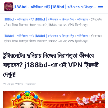
j188bd - অফিসিয়াল সাইট j188bd | ডাউনলোড ও নিবন্ধন ফ্রি
j188bd - অফিসিয়াল সাইট j188bd | ডাউনলোড ও নিবন্ধন ফ্রি
›
অফিসিয়াল
›
ইন্টারনেটের
দুনিয়ায় নিজের নিরাপত্তা কীভাবে বাড়াবেন? j188bd-এর এই VPN ট্রিকটি দেখুন!
j188bd - অফিসিয়াল সাইট j188bd | ডাউনলোড ও নিবন্ধন ফ্রি
›
অফিসিয়াল
›
ইন্টারনেটের
দুনিয়ায় নিজের নিরাপত্তা কীভাবে বাড়াবেন? j188bd-এর এই VPN ট্রিকটি দেখুন!
ইন্টারনেটের দুনিয়ায় নিজের নিরাপত্তা কীভাবে
বাড়াবেন? j188bd-এর এই VPN ট্রিকটি
দেখুন!
21 এপ্রিল 2026
· অফিসিয়াল