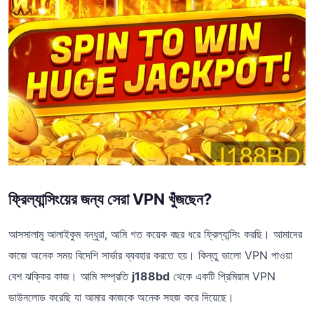
ফ্রিল্যান্সিংয়ের জন্য সেরা VPN খুঁজছেন?
আসসালামু আলাইকুম বন্ধুরা, আমি গত কয়েক বছর ধরে ফ্রিল্যান্সিং করছি। আমাদের
কাজে অনেক সময় বিদেশি সার্ভার ব্যবহার করতে হয়। কিন্তু ভালো VPN পাওয়া
বেশ ঝক্কির কাজ। আমি সম্প্রতি
j188bd
থেকে একটি প্রিমিয়াম VPN
ডাউনলোড করেছি যা আমার কাজকে অনেক সহজ করে দিয়েছে।