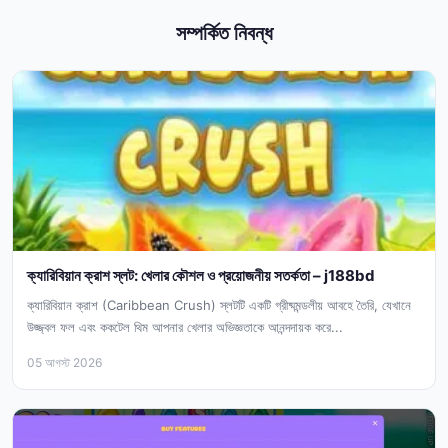
সম্পর্কিত নিবন্ধ
ক্যারিবিয়ান ক্রাশ স্লট: খেলার কৌশল ও প্রয়োজনীয় সতর্কতা – j188bd
ক্যারিবিয়ান ক্রাশ (Caribbean Crush) স্লটটি একটি গ্রীষ্মমন্ডলীয় আবহে তৈরি, যেখানে
উজ্জ্বল ফল এবং ককটেল থিম আপনার খেলার অভিজ্ঞতাকে আনন্দদায়ক করে...
05 আগস্ট 2026